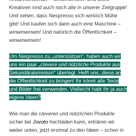
Kreativen sind auch noch alle in unserer Zielgruppe!
Und sehen, dass Nespresso sich wirklich Mühe
gibt! Und kaufen sich dann auch eine Maschine –
winwinwinwin!
Und natürlich die Öffentlichkeit –
winwinwinwin!
Um Nespresso zu „unterstützen“, haben auch wir
uns ein paar „
clevere und nützliche Produkte aus
Sekundäraluminium
“ überlegt. Helft uns, diese an
die Öffentlichkeit zu bringen! Ihr könnt alle Texte
und Bilder frei verwenden. Vielleicht habt ihr ja auch
eigene Ideen?
Wie man die
cleveren und nützlichen Produkte
sicher bei
Jovoto
hochladen kann, erklären wir
weiter unten, jetzt erstmal zu den Ideen – schon in